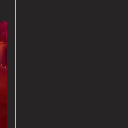
Kê
Bất
Bại