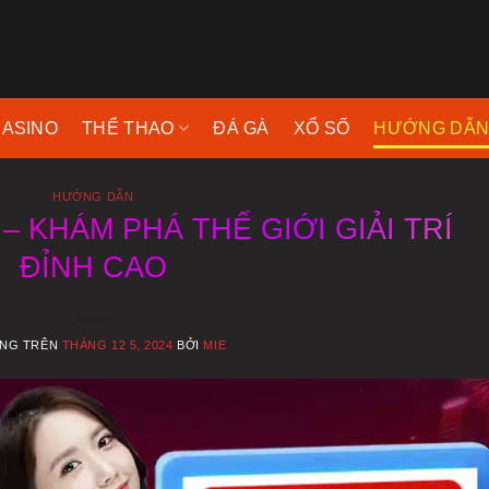
ASINO
THỂ THAO
ĐÁ GÀ
XỔ SỐ
HƯỚNG DẪ
HƯỚNG DẪN
– KHÁM PHÁ THẾ GIỚI GIẢI TRÍ
ĐỈNH CAO
ĂNG TRÊN
THÁNG 12 5, 2024
BỞI
MIE