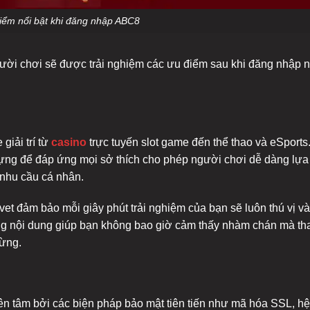
iểm nổi bật khi đăng nhập ABC8
gười chơi sẽ được trải nghiệm các ưu điểm sau khi đăng nhập 
iải trí từ
casino
trực tuyến slot game đến thể thao và eSports
dựng để đáp ứng mọi sở thích cho phép người chơi dễ dàng lựa
 nhu cầu cá nhân.
t đảm bảo mỗi giây phút trải nghiệm của bạn sẽ luôn thú vị và
ong nội dung giúp bạn không bao giờ cảm thấy nhàm chán mà th
gừng.
n tâm bởi các biện pháp bảo mật tiên tiến như mã hóa SSL, hệ