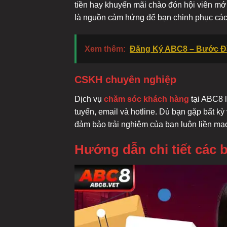
tiền hay khuyến mãi chào đón hội viên mới
là nguồn cảm hứng để bạn chinh phục các
Xem thêm:
Đăng Ký ABC8 – Bước Đầ
CSKH chuyên nghiệp
Dịch vụ
chăm sóc khách hàng
tại ABC8 l
tuyến, email và hotline. Dù bạn gặp bất kỳ 
đảm bảo trải nghiệm của bạn luôn liền mạc
Hướng dẫn chi tiết các