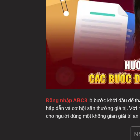
Đăng nhập ABC8
là bước khởi đầu để tha
hấp dẫn và cơ hội săn thưởng giá trị. Với
cho người dùng một không gian giải trí an 
Nộ